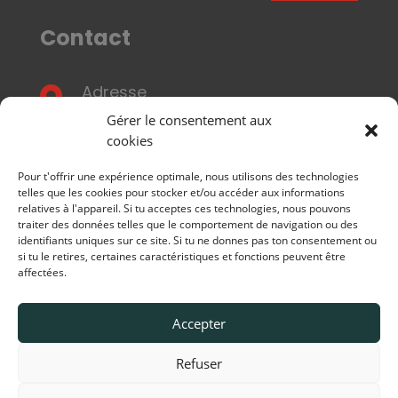
Contact
Adresse

7bis, ave.Ch. de Gaulle
Gérer le consentement aux
F-95160 Montmorency.
cookies
Pour t'offrir une expérience optimale, nous utilisons des technologies
Courrier électronique

telles que les cookies pour stocker et/ou accéder aux informations
relatives à l'appareil. Si tu acceptes ces technologies, nous pouvons
info@thermozyklus.fr
traiter des données telles que le comportement de navigation ou des
identifiants uniques sur ce site. Si tu ne donnes pas ton consentement ou
Appelez-nous
si tu le retires, certaines caractéristiques et fonctions peuvent être

affectées.
01 30 10 11 25
Accepter
Refuser