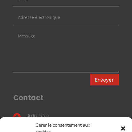
Envoyer
Contact
Adresse

7bis, ave.Ch. de Gaulle
Gérer le consentement aux
F-95160 Montmorency.
cookies