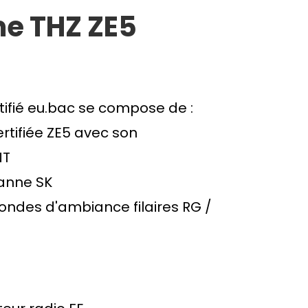
me THZ ZE5
tifié eu.bac se compose de :
ertifiée ZE5 avec son
NT
anne SK
ondes d'ambiance filaires RG /