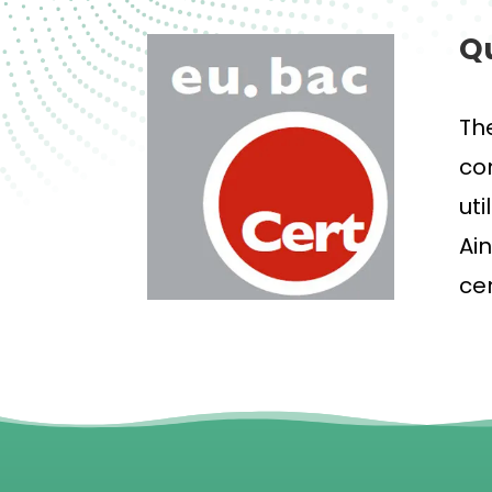
Qu
Th
co
uti
Ai
cer