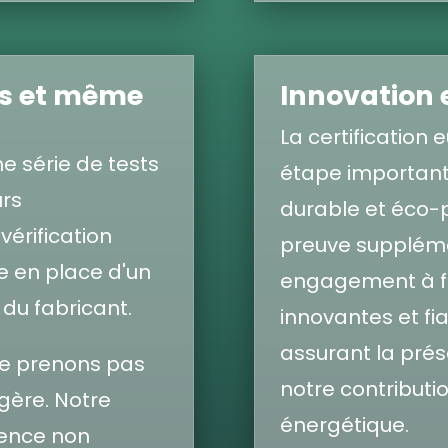
es et même
Innovation e
La certification
ne série de tests
étape importante
urs
durable et éco-p
vérification
preuve suppléme
se en place d'un
engagement à fo
du fabricant.
innovantes et fia
assurant la prés
ne prenons pas
notre contributio
égère. Notre
énergétique.
nence non