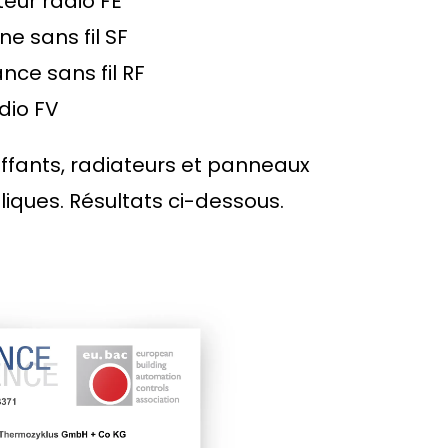
eur radio FE
e sans fil SF
nce sans fil RF
adio FV
ffants, radiateurs et panneaux
iques. Résultats ci-dessous.