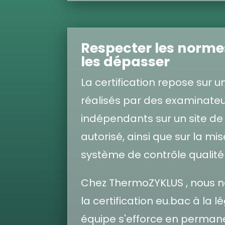
Respecter les norm
les dépasser
La certification repose sur u
réalisés par des examinate
indépendants sur un site de 
autorisé, ainsi que sur la mi
système de contrôle qualité 
Chez ThermoZYKLUS , nous 
la certification eu.bac à la l
équipe s'efforce en perma