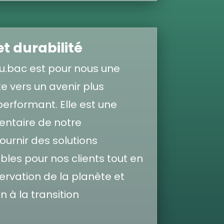
t durabilité
 eu.bac est pour nous une
 vers un avenir plus
erformant. Elle est une
ntaire de notre
urnir des solutions
bles pour nos clients tout en
ervation de la planète et
n à la transition