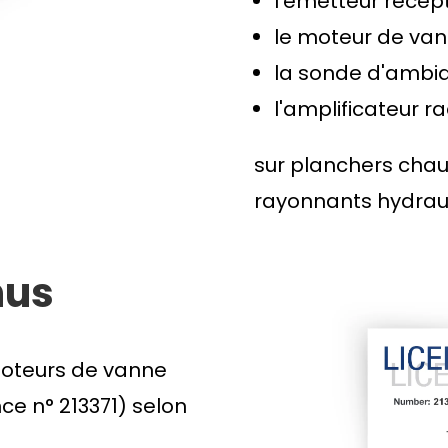
l'émetteur récept
le moteur de vann
la sonde d'ambia
l'amplificateur r
sur planchers chau
rayonnants hydraul
nus
 moteurs de vanne
nce n° 213371) selon