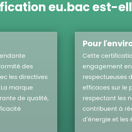
ification eu.bac est-e
Pour l'envi
épendante
Cette certificati
nformité des
engagement en f
c les directives
respectueuses d
. La marque
efficaces sur le
ante de qualité,
respectant les n
ficacité
contribuent à r
d'énergie et les