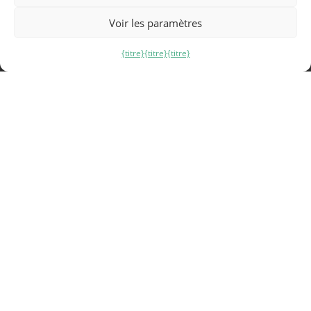
Voir les paramètres
{titre}
{titre}
{titre}
Nous optimisons votre chauffage grâce à
notre principe thermocyclique unique. Avec
une précision de contrôle inégalée de +/-
0,15°C et des décisions en temps réel, notre
système offre une solution intelligente et
autonome pour assurer confort et
économies.