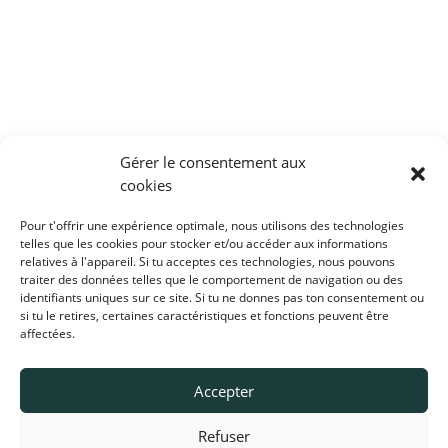
L’édition 2026 du désormais salon de
Gérer le consentement aux
référence pour l’efficacité énergétique du
cookies
bâtiment qui se déroulait le 10 février dernier
au Carroussel du Louvres à Paris a été un
Pour t'offrir une expérience optimale, nous utilisons des technologies
rendez-vous réussi avec nos prescripteurs,
telles que les cookies pour stocker et/ou accéder aux informations
relatives à l'appareil. Si tu acceptes ces technologies, nous pouvons
clients et prospects. Merci à tous de votre
traiter des données telles que le comportement de navigation ou des
venue !
identifiants uniques sur ce site. Si tu ne donnes pas ton consentement ou
si tu le retires, certaines caractéristiques et fonctions peuvent être
affectées.
Accepter
Refuser