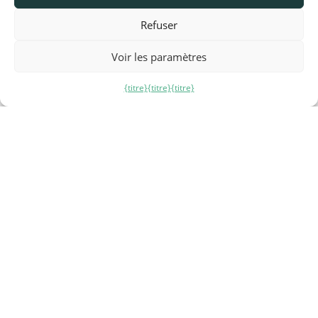
Refuser
Voir les paramètres
{titre}
{titre}
{titre}