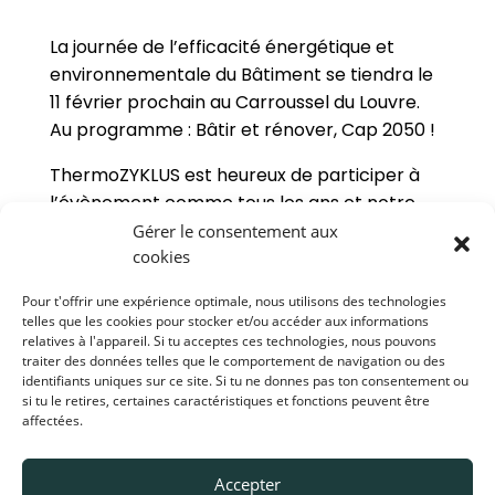
La journée de l’efficacité énergétique et
environnementale du Bâtiment se tiendra le
11 février prochain au Carroussel du Louvre.
Au programme : Bâtir et rénover, Cap 2050 !
ThermoZYKLUS est heureux de participer à
l’évènement comme tous les ans et notre
équipe vous attend Stand TECH n°33.
Gérer le consentement aux
cookies
Si vous souhaitez bénéficier d’une invitation
gratuite, contactez nous par mail à
Pour t'offrir une expérience optimale, nous utilisons des technologies
telles que les cookies pour stocker et/ou accéder aux informations
assistant@thermozyklus.fr
relatives à l'appareil. Si tu acceptes ces technologies, nous pouvons
traiter des données telles que le comportement de navigation ou des
identifiants uniques sur ce site. Si tu ne donnes pas ton consentement ou
si tu le retires, certaines caractéristiques et fonctions peuvent être
affectées.
Accepter