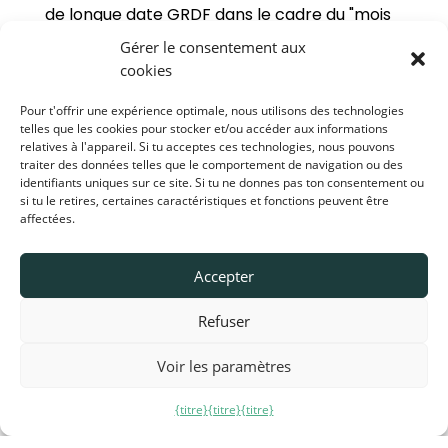
de longue date GRDF dans le cadre du "mois
du chauffage" en France avec des offres
Gérer le consentement aux
alléchantes du 1er avril au 31 mai 2024.
cookies
Pour t'offrir une expérience optimale, nous utilisons des technologies
telles que les cookies pour stocker et/ou accéder aux informations
relatives à l'appareil. Si tu acceptes ces technologies, nous pouvons
traiter des données telles que le comportement de navigation ou des
identifiants uniques sur ce site. Si tu ne donnes pas ton consentement ou
si tu le retires, certaines caractéristiques et fonctions peuvent être
affectées.
Accepter
Refuser
Voir les paramètres
Voici toutes les informations sur notre
offre
{titre}
{titre}
{titre}