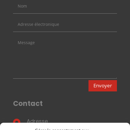
Envoyer
Contact
Adresse

7bis, ave.Ch. de Gaulle