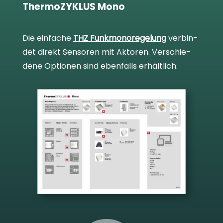
ThermoZYKLUS Mono
Die ein­fa­che
THZ Funk­mo­no­re­ge­lung
ver­bin­
det direkt Sen­so­ren mit Akto­ren. Ver­schie­
dene Optio­nen sind eben­falls erhält­lich.