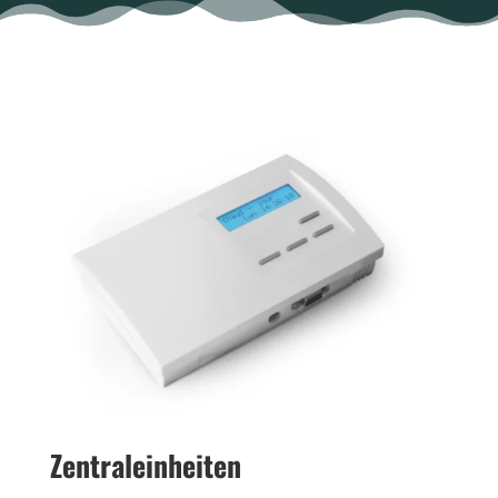
Zen­tral­ein­hei­ten