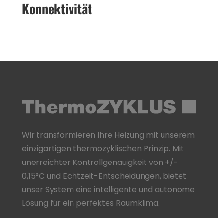
Kon­nek­ti­vi­tät
Wir transformieren Ihre Heizung mit unserem
einzigartigen thermozyklischen Prinzip. Mit
unerreichter Kontrollgenauigkeit von +/-
0,15°C und Echtzeit-Entscheidungen, bietet
unser System eine intelligente und autonome
Lösung für ein perfektes Raumklima.