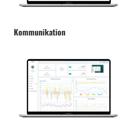
Kom­mu­ni­ka­tion