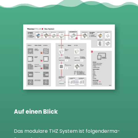
Auf einen Blick
Das modu­lare THZ Sys­tem ist fol­gen­der­ma­