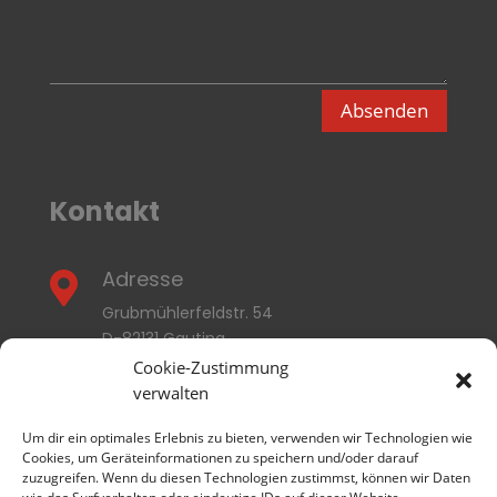
Absenden
Kontakt
Adresse

Grubmühlerfeldstr. 54
D-82131 Gauting
Cookie-Zustimmung
E-Mail
verwalten

info@thermozyklus.com
Um dir ein optimales Erlebnis zu bieten, verwenden wir Technologien wie
Cookies, um Geräteinformationen zu speichern und/oder darauf
zuzugreifen. Wenn du diesen Technologien zustimmst, können wir Daten
Rufen Sie uns an
