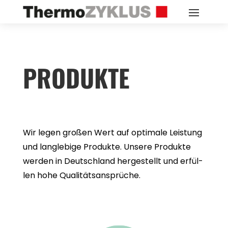
PRO­DUKTE
Wir legen gro­ßen Wert auf opti­male Leis­tung
und lang­le­bige Pro­dukte. Unsere Pro­dukte
wer­den in Deutsch­land her­ge­stellt und erfül­
len hohe Qua­li­täts­an­sprü­che.