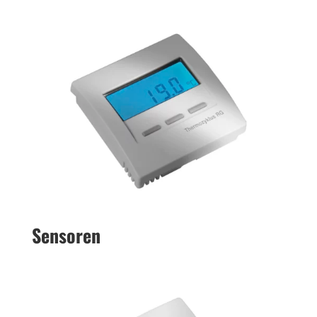
Sen­so­ren