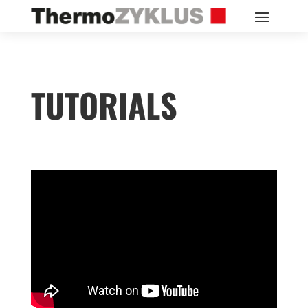
TUTO­RI­ALS