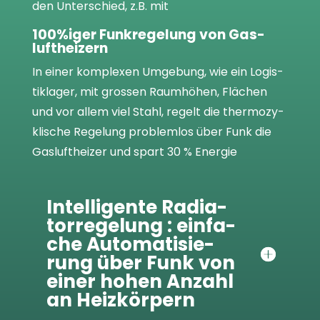
den Unter­schied, z.B. mit
100%iger Funk­re­ge­lung von Gas­
luft­hei­zern
In einer kom­ple­xen Umge­bung, wie ein Logis­
tik­la­ger, mit gros­sen Raum­hö­hen, Flä­chen
und vor allem viel Stahl, regelt die ther­mo­zy­
kli­sche Rege­lung pro­blem­los über Funk die
Gas­luft­hei­zer und spart 30 % Ener­gie
Intel­li­gente Radia­
tor­re­ge­lung : ein­fa­
che Auto­ma­ti­sie­
rung über Funk von
einer hohen Anzahl
an Heiz­kör­pern