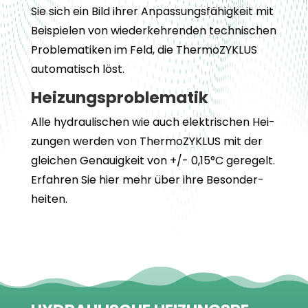
Sie sich ein Bild ihrer Anpas­sungs­fä­hig­keit mit
Bei­spie­len von wie­der­keh­ren­den tech­ni­schen
Pro­ble­ma­ti­ken im Feld, die ThermoZYKLUS
auto­ma­tisch löst.
Hei­zungs­pro­ble­ma­tik
Alle hydrau­li­schen wie auch elek­tri­schen Hei­
zun­gen wer­den von ThermoZYKLUS mit der
glei­chen Genau­ig­keit von +/- 0,15°C gere­gelt.
Erfah­ren Sie hier mehr über ihre Beson­der­
hei­ten.