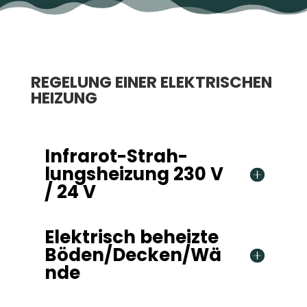
REGE­LUNG EINER ELEK­TRI­SCHEN
HEI­ZUNG
Infra­rot-Strah­
lungs­hei­zung 230 V
/ 24 V
Elek­trisch beheizte
Böden/Decken/Wä
nde