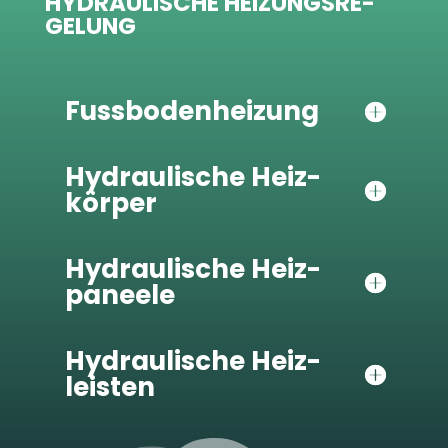
HYDRAU­LI­SCHE HEI­ZUNGS­RE­
GE­LUNG
Fuss­bo­den­hei­zung
Hydrau­li­sche Heiz­
kör­per
Hydrau­li­sche Heiz­
pa­neele
Hydrau­li­sche Heiz­
leis­ten