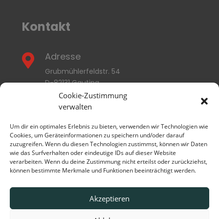
Kontakt
Adresse

Grubmühlerfeldstr. 54
D-82131 Gauting
Cookie-Zustimmung
E-Mail
verwalten

info@thermozyklus.com
Um dir ein optimales Erlebnis zu bieten, verwenden wir Technologien wie
Cookies, um Geräteinformationen zu speichern und/oder darauf
zuzugreifen. Wenn du diesen Technologien zustimmst, können wir Daten
Rufen Sie uns an

wie das Surfverhalten oder eindeutige IDs auf dieser Website
+49 (0) 89 / 89 55 623-0
verarbeiten. Wenn du deine Zustimmung nicht erteilst oder zurückziehst,
können bestimmte Merkmale und Funktionen beeinträchtigt werden.
Akzeptieren