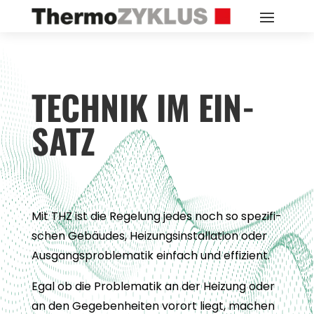
TECH­NIK IM EIN­
SATZ
Mit THZ ist die Rege­lung jedes noch so spe­zi­fi­
schen Gebäu­des, Hei­zungs­in­stal­la­tion oder
Aus­gangs­pro­ble­ma­tik ein­fach und effi­zi­ent.
Egal ob die Pro­ble­ma­tik an der Hei­zung oder
an den Gege­ben­hei­ten vor­ort liegt, machen