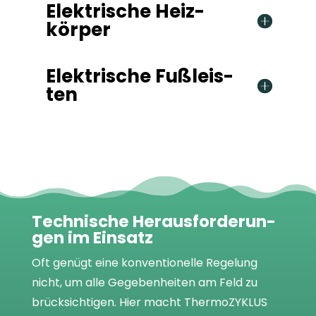
Elek­tri­sche Heiz­
kör­per
Elek­tri­sche Fuß­leis­
ten
Tech­ni­sche Her­aus­for­de­run­
gen im Ein­satz
Oft genügt eine kon­ven­tio­nelle Rege­lung
nicht, um alle Gege­ben­hei­ten am Feld zu
brück­sich­ti­gen. Hier macht ThermoZYKLUS