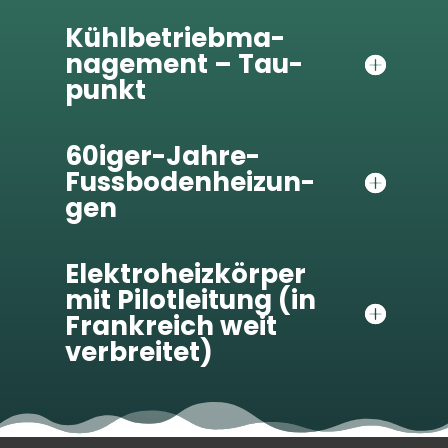
Kühl­be­trieb­ma­
nage­ment – Tau­
punkt
60i­ger-Jahre-
Fuss­bo­den­hei­zun­
gen
Elek­tro­heiz­kör­per
mit Pilot­lei­tung (in
Frank­reich weit
ver­brei­tet)