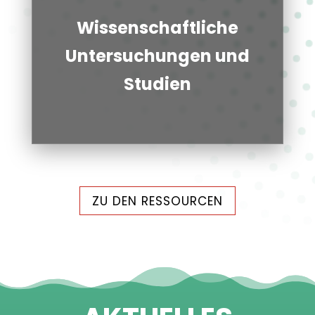
Wis­sen­schaft­li­che
Unter­su­chun­gen und
Stu­dien
ZU DEN RES­SOUR­CEN