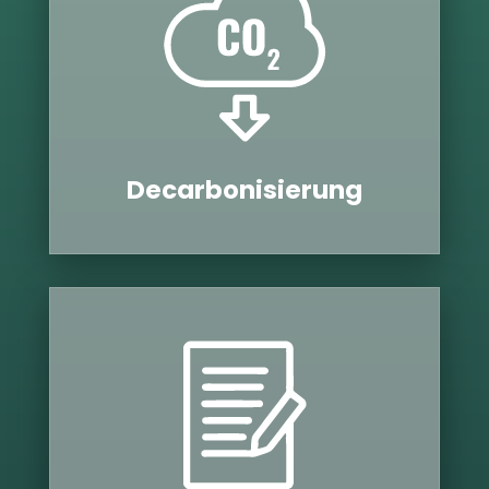
Decar­bo­ni­sie­rung