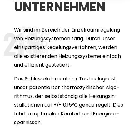
UNTER­NEH­MEN
Wir sind im Bereich der Ein­zel­raum­re­ge­lung
von Hei­zungs­sys­te­men tätig. Durch unser
ein­zig­ar­ti­ges Rege­lungs­ver­fah­ren, wer­den
alle
exis­tie­ren­den Hei­zungs­sys­teme
ein­fach
und effi­zi­ent
gesteu­ert.
Das Schlüs­sel­ele­ment
der Tech­no­lo­gie ist
unser paten­tier­ter ther­mo­zy­kli­scher Algo­
rith­mus, der
selbst­stän­dig
alle Hei­zungs­in­
stal­la­tio­nen
auf +/- 0,15°C genau
regelt. Dies
führt zu opti­ma­len Kom­fort und Ener­gie­er­
spar­nis­sen.