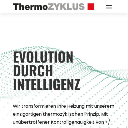
EVO­LU­TION
DURCH
INTEL­LI­GENZ
Wir trans­for­mie­ren Ihre Hei­zung mit unse­rem
ein­zig­ar­ti­gen ther­mo­zy­kli­schen Prin­zip. Mit
unüber­trof­fe­ner
Kon­troll­ge­nau­ig­keit von +/-