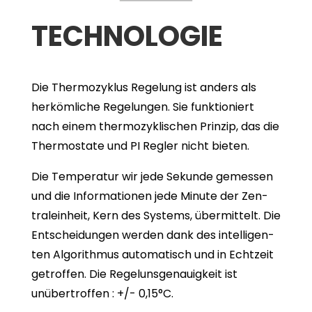
TECH­NO­LO­GIE
Die Thermozyklus Rege­lung ist anders als
her­köm­li­che Rege­lun­gen. Sie funk­tio­niert
nach einem ther­mo­zy­kli­schen Prin­zip, das die
Ther­mo­state und PI Reg­ler nicht bie­ten.
Die Tem­pe­ra­tur wir jede Sekunde gemes­sen
und die Infor­ma­tio­nen jede Minute der Zen­
tral­ein­heit, Kern des Sys­tems, über­mit­telt. Die
Ent­schei­dun­gen wer­den dank des intel­li­gen­
ten Algo­rith­mus auto­ma­tisch und in Echt­zeit
getrof­fen. Die Regel­uns­ge­nau­ig­keit ist
unüber­trof­fen : +/- 0,15°C.