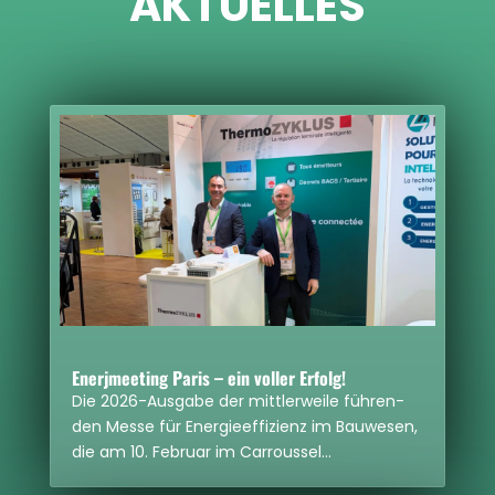
AKTU­EL­LES
Enerj­mee­ting Paris – ein vol­ler Erfolg!
Die 2026-Aus­gabe der mitt­ler­weile füh­ren­
den Messe für Ener­gie­ef­fi­zi­enz im Bau­we­sen,
die am 10. Februar im Car­rous­sel…