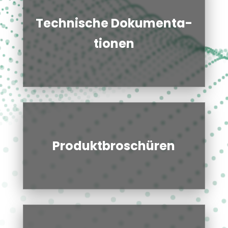
Tech­ni­sche Doku­men­ta­
tio­nen
Pro­dukt­bro­schü­ren