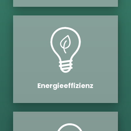
Ener­gie­ef­fi­zi­enz