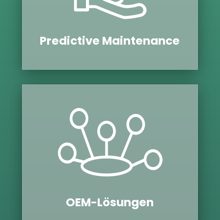
Pre­dic­tive Main­ten­ance
OEM-Lösun­gen