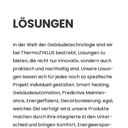
LÖSUN­GEN
In der Welt der Gebäu­de­tech­no­lo­gie sind wir
bei ThermoZYKLUS bestrebt, Lösun­gen zu
bie­ten, die nicht nur inno­va­tiv, son­dern auch
prak­tisch und nach­hal­tig sind. Unsere Lösun­
gen las­sen sich für jedes noch so spe­zi­fi­sche
Pro­jekt indi­vi­du­ell gestal­ten. Smart hea­ting,
Gebäu­de­au­to­ma­tion, Pre­dic­tive Main­ten­
ance, Ener­gie­ffi­zi­enz, Decar­bo­ni­sie­rung: egal,
wel­ches Ziel ver­folgt wird, unsere Pro­dukte
machen durch ihre inte­grierte KI den Unter­
schied und brin­gen Kom­fort, Ener­gie­er­spar­