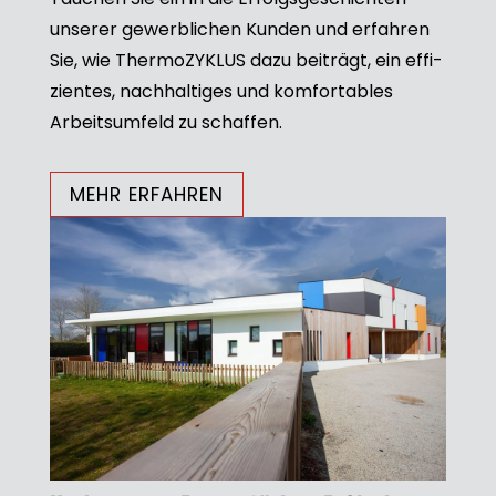
unse­rer gewerb­li­chen Kun­den und erfah­ren
Sie, wie ThermoZYKLUS dazu bei­trägt, ein effi­
zi­en­tes, nach­hal­ti­ges und kom­for­ta­bles
Arbeits­um­feld zu schaf­fen.
MEHR ERFAH­REN
n