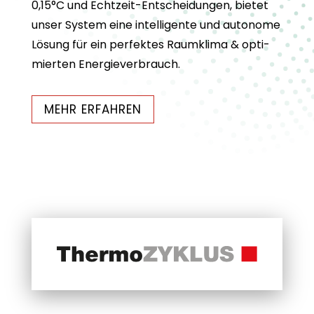
0,15°C und Echt­zeit-Ent­schei­dun­gen, bie­tet
unser Sys­tem eine intel­li­gente und auto­nome
Lösung für ein per­fek­tes Raum­klima &
opti­
mier­ten Ener­gie­ver­brauch.
MEHR ERFAH­REN