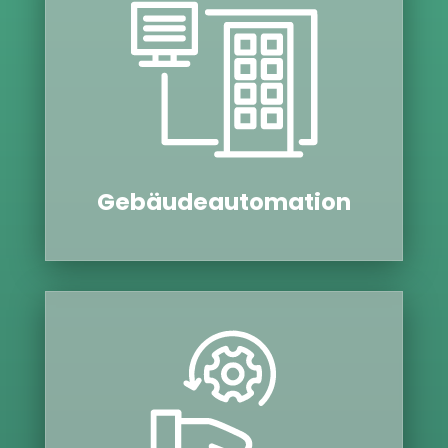
Gebäu­de­au­to­ma­tion