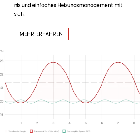
nis und ein­fa­ches Hei­zungs­ma­nage­ment mit
sich.
MEHR ERFAH­REN