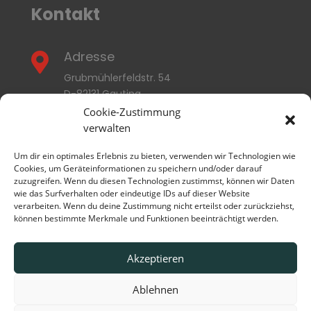
Kontakt
Adresse

Grubmühlerfeldstr. 54
D-82131 Gauting
Cookie-Zustimmung
E-Mail
verwalten

info@thermozyklus.com
Um dir ein optimales Erlebnis zu bieten, verwenden wir Technologien wie
Cookies, um Geräteinformationen zu speichern und/oder darauf
zuzugreifen. Wenn du diesen Technologien zustimmst, können wir Daten
Rufen Sie uns an

wie das Surfverhalten oder eindeutige IDs auf dieser Website
+49 (0) 89 / 89 55 623-0
verarbeiten. Wenn du deine Zustimmung nicht erteilst oder zurückziehst,
können bestimmte Merkmale und Funktionen beeinträchtigt werden.
Akzeptieren
Ablehnen