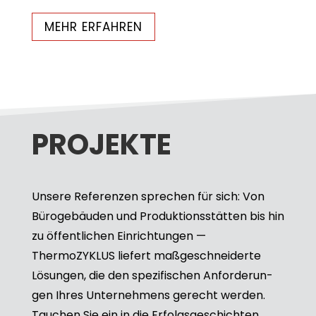
MEHR ERFAH­REN
PRO­JEKTE
Unsere Refe­ren­zen spre­chen für sich: Von
Büro­ge­bäu­den und Pro­duk­ti­ons­stät­ten bis hin
zu öffent­li­chen Ein­rich­tun­gen —
ThermoZYKLUS lie­fert maß­ge­schnei­derte
Lösun­gen, die den spe­zi­fi­schen Anfor­de­run­
gen Ihres Unter­neh­mens gerecht wer­den.
Tau­chen Sie ein in die Erfolgs­ge­schich­ten