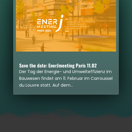
Save the date: EnerJ­mee­ting Paris 11.02
Der Tag der Ener­gie- und Umwelt­ef­fi­zi­enz im
Bau­we­sen fin­det am 11. Februar im Car­rous­sel
du Lou­vre statt. Auf dem…