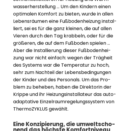
was­ser­her­stel­lung … Um den Kin­dern einen
opti­ma­len Kom­fort zu bie­ten, wurde in allen
Lebens­räu­men eine Fuß­bo­den­hei­zung instal­
liert, sei es für die ganz klei­nen, die auf allen
Vie­ren durch den Tag krab­beln, oder für die
grö­ße­ren, die auf dem Fuß­bo­den spie­len …
Aber die Instal­lie­rung die­ser Fuß­bo­den­hei­
zung war nicht ein­fach: wegen der Träg­heit
des Sys­tems war die Tem­pe­ra­tur zu hoch,
sehr zum Nach­teil der Lebens­be­din­gun­gen
der Kin­der und des Per­so­nals. Um das Pro­
blem zu behe­ben, haben die Direk­to­rin der
Krippe und ihr Hei­zungs­in­stal­la­teur das auto­
ad­apt­a­tive Ein­zel­raum­re­ge­lungs­sys­tem von
ThermoZYKLUS gewählt.
Eine Kon­zi­pie­rung, die umwelt­scho­
nend das höchste Kom­fort­ni­veau