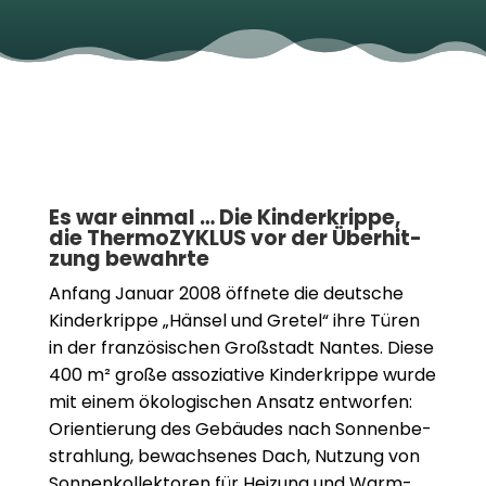
Es war ein­mal … Die Kin­der­krippe,
die ThermoZYKLUS vor der Über­hit­
zung bewahrte
Anfang Januar 2008 öff­nete die deut­sche
Kin­der­krippe „Hän­sel und Gre­tel“ ihre Türen
in der fran­zö­si­schen Groß­stadt Nan­tes. Diese
400 m² große asso­zia­tive Kin­der­krippe wurde
mit einem öko­lo­gi­schen Ansatz ent­wor­fen:
Ori­en­tie­rung des Gebäu­des nach Son­nen­be­
strah­lung, bewach­se­nes Dach, Nut­zung von
Son­nen­kol­lek­to­ren für Hei­zung und Warm­