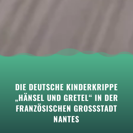
DIE DEUT­SCHE KIN­DER­KRIPPE
„HÄN­SEL UND GRE­TEL“ IN DER
FRAN­ZÖ­SI­SCHEN GROSS­STADT N
AN­TES