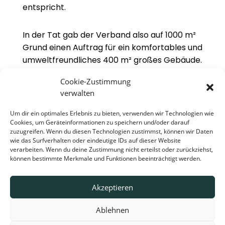
ent­spricht.
In der Tat gab der Ver­band also auf 1000 m²
Grund einen Auf­trag für ein kom­for­ta­bles und
umwelt­freund­li­ches 400 m² gro­ßes Gebäude.
Ziel war es, opti­male Lebens­be­din­gun­gen zu
Cookie-Zustimmung
schaf­fen, sowie kom­pro­miss­los die bio­kli­ma­t
verwalten
i­schen Nor­men zu respek­tie­ren:
Um dir ein optimales Erlebnis zu bieten, verwenden wir Technologien wie
Cookies, um Geräteinformationen zu speichern und/oder darauf
Ori­en­tie­rung des Gebäu­des und der Fens­
zuzugreifen. Wenn du diesen Technologien zustimmst, können wir Daten
wie das Surfverhalten oder eindeutige IDs auf dieser Website
ter nach Son­nen­be­strah­lung, um diese zu
verarbeiten. Wenn du deine Zustimmung nicht erteilst oder zurückziehst,
nut­zen und somit den Strom­ver­brauch zu
können bestimmte Merkmale und Funktionen beeinträchtigt werden.
redu­zie­ren
Schaf­fung von Dachüberständen, die im
Akzeptieren
Som­mer Schat­ten brin­gen, um die Kalo­
Ablehnen
rien­zu­fuhr in Gren­zen zu hal­ten