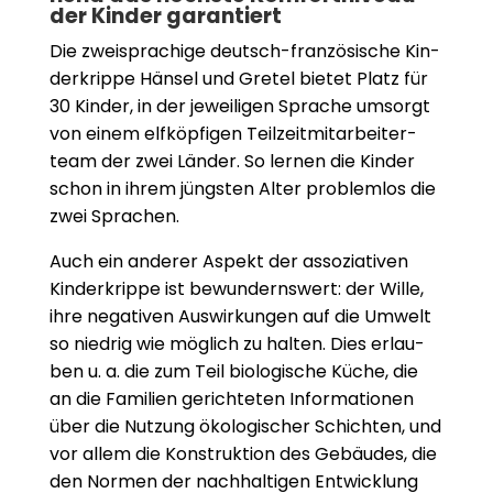
der Kin­der garan­tiert
Die zwei­spra­chige deutsch-fran­zö­si­sche Kin­
der­krippe Hän­sel und Gre­tel bie­tet Platz für
30 Kin­der, in der jewei­li­gen Spra­che umsorgt
von einem elf­köp­fi­gen Teil­zeit­mit­ar­bei­ter­
team der zwei Län­der. So ler­nen die Kin­der
schon in ihrem jüngsten Alter pro­blem­los die
zwei Spra­chen.
Auch ein ande­rer Aspekt der asso­zia­ti­ven
Kin­der­krippe ist bewun­derns­wert: der Wille,
ihre nega­ti­ven Aus­wir­kun­gen auf die Umwelt
so nied­rig wie mög­lich zu hal­ten. Dies erlau­
ben u. a. die zum Teil bio­lo­gi­sche Küche, die
an die Fami­lien gerich­te­ten Infor­ma­tio­nen
über die Nut­zung öko­lo­gi­scher Schich­ten, und
vor allem die Kon­struk­tion des Gebäu­des, die
den Nor­men der nach­hal­ti­gen Ent­wick­lung